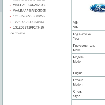
WAUDACF5XNA029359
WAUEAAF48RN005995
1C4SJVGP2PS500455
1V2BR2CA0RC534964
VIN
VIN
1G1ZD5ST2RF243425
Все отчёты
Год выпуска
Year
Производитель
Make
Модель
Model
Engine
Страна
Made In
Стиль
Style