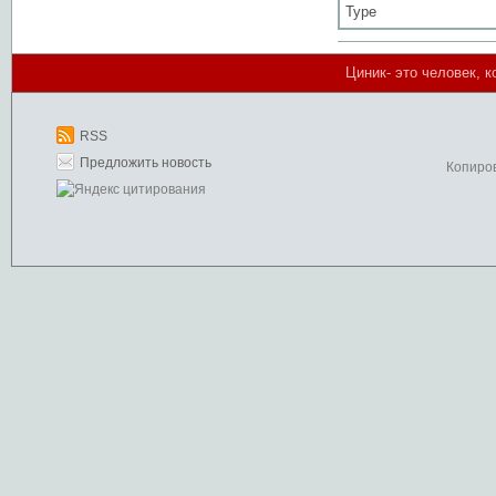
Type
Циник- это человек, к
RSS
Предложить новость
Копиро