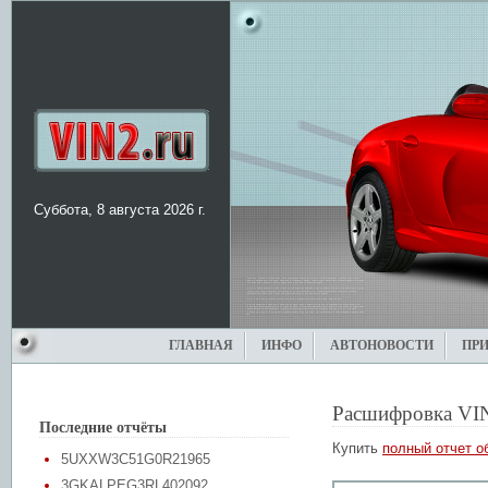
Суббота, 8 августа 2026 г.
ГЛАВНАЯ
ИНФО
АВТОНОВОСТИ
ПР
Расшифровка VI
Последние отчёты
Купить
полный отчет о
5UXXW3C51G0R21965
3GKALPEG3RL402092