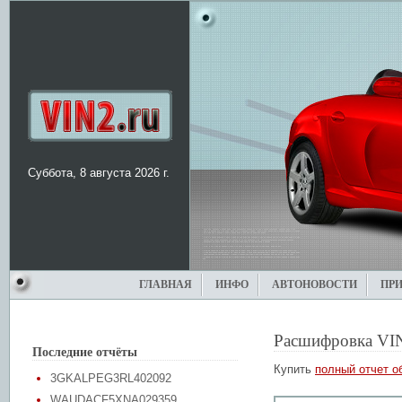
Суббота, 8 августа 2026 г.
ГЛАВНАЯ
ИНФО
АВТОНОВОСТИ
ПР
Расшифровка VI
Последние отчёты
Купить
полный отчет о
3GKALPEG3RL402092
WAUDACF5XNA029359