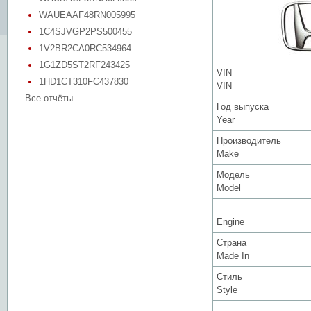
WAUEAAF48RN005995
1C4SJVGP2PS500455
1V2BR2CA0RC534964
1G1ZD5ST2RF243425
VIN
1HD1CT310FC437830
VIN
Все отчёты
Год выпуска
Year
Производитель
Make
Модель
Model
Engine
Страна
Made In
Стиль
Style