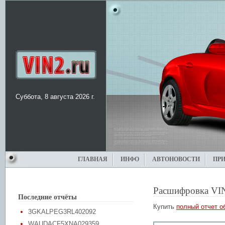
Суббота, 8 августа 2026 г.
ГЛАВНАЯ
ИНФО
АВТОНОВОСТИ
ПР
Расшифровка VI
Последние отчёты
Купить
полный отчет о
3GKALPEG3RL402092
WAUDACF5XNA029359