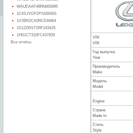
WAUEAAF48RN005995
1C4SJVGP2PS500455
1V2BR2CA0RC534964
1G1ZD5ST2RF243425
1HD1CT310FC437830
VIN
Все отчёты
VIN
Год выпуска
Year
Производитель
Make
Модель
Model
Engine
Страна
Made In
Стиль
Style