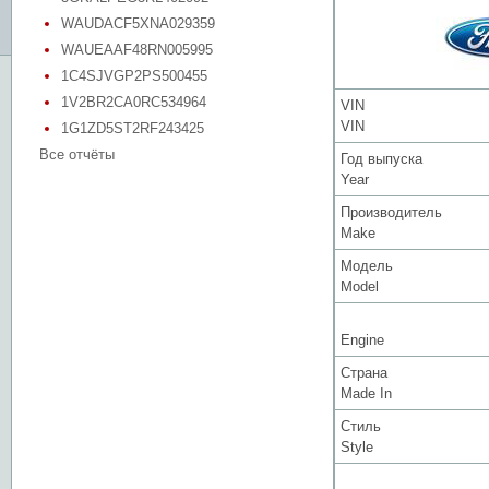
WAUDACF5XNA029359
WAUEAAF48RN005995
1C4SJVGP2PS500455
1V2BR2CA0RC534964
VIN
VIN
1G1ZD5ST2RF243425
Все отчёты
Год выпуска
Year
Производитель
Make
Модель
Model
Engine
Страна
Made In
Стиль
Style