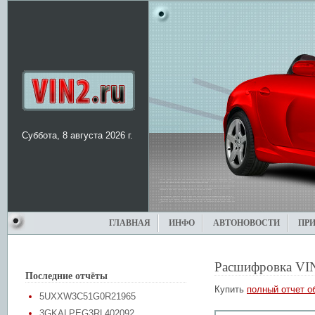
Суббота, 8 августа 2026 г.
ГЛАВНАЯ
ИНФО
АВТОНОВОСТИ
ПР
Расшифровка VI
Последние отчёты
Купить
полный отчет о
5UXXW3C51G0R21965
3GKALPEG3RL402092