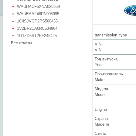
WAUDACF5XNA029359
WAUEAAF48RN005995
1C4SJVGP2PS500455
1V2BR2CA0RC534964
transmission_type
1G1ZD5ST2RF243425
Все отчёты
VIN
VIN
Год выпуска
Year
Производитель
Make
Модель
Model
Engine
Страна
Made In
Стиль