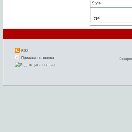
Style
Type
RSS
Предложить новость
Копиро