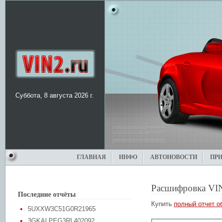
Суббота, 8 августа 2026 г.
ГЛАВНАЯ
ИНФО
АВТОНОВОСТИ
ПР
Расшифровка VI
Последние отчёты
Купить
полный отчет о
5UXXW3C51G0R21965
3GKALPEG3RL402092