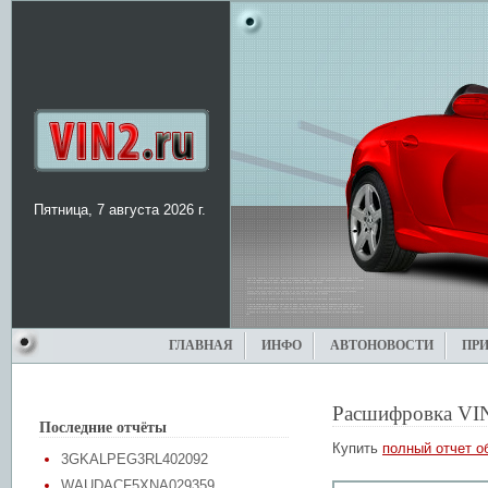
Пятница, 7 августа 2026 г.
ГЛАВНАЯ
ИНФО
АВТОНОВОСТИ
ПР
Расшифровка VI
Последние отчёты
Купить
полный отчет о
3GKALPEG3RL402092
WAUDACF5XNA029359