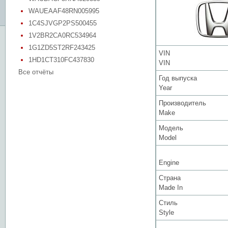
WAUEAAF48RN005995
1C4SJVGP2PS500455
1V2BR2CA0RC534964
1G1ZD5ST2RF243425
VIN
1HD1CT310FC437830
VIN
Все отчёты
Год выпуска
Year
Производитель
Make
Модель
Model
Engine
Страна
Made In
Стиль
Style