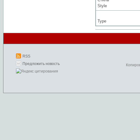
Style
Type
RSS
Предложить новость
Копиро