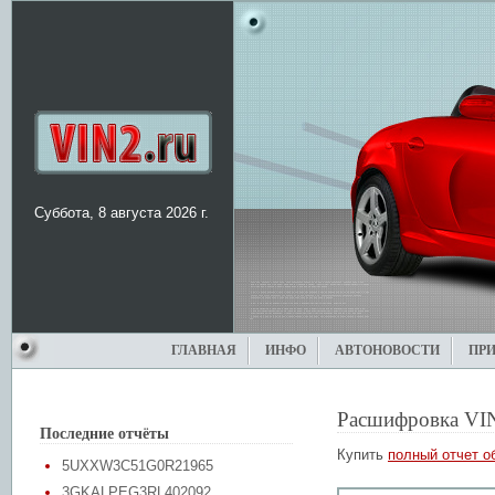
Суббота, 8 августа 2026 г.
ГЛАВНАЯ
ИНФО
АВТОНОВОСТИ
ПР
Расшифровка VI
Последние отчёты
Купить
полный отчет о
5UXXW3C51G0R21965
3GKALPEG3RL402092