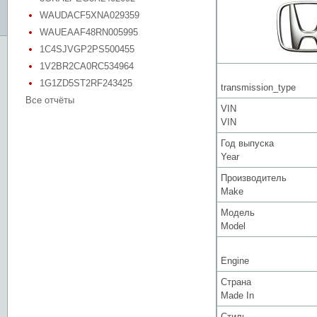
WAUDACF5XNA029359
WAUEAAF48RN005995
1C4SJVGP2PS500455
1V2BR2CA0RC534964
1G1ZD5ST2RF243425
transmission_type
Все отчёты
VIN
VIN
Год выпуска
Year
Производитель
Make
Модель
Model
Engine
Страна
Made In
Стиль