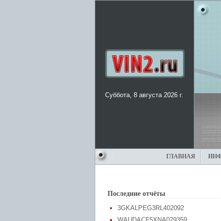
Суббота, 8 августа 2026 г.
ГЛАВНАЯ
ИН
Последние отчёты
3GKALPEG3RL402092
WAUDACF5XNA029359