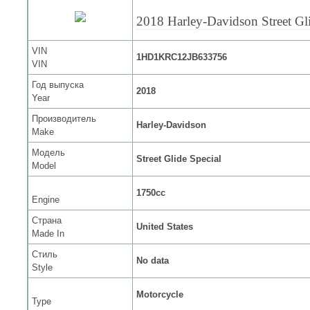
2018 Harley-Davidson Street Gli
VIN
1HD1KRC12JB633756
VIN
Год выпуска
2018
Year
Производитель
Harley-Davidson
Make
Модель
Street Glide Special
Model
1750cc
Engine
Страна
United States
Made In
Стиль
No data
Style
Motorcycle
Type