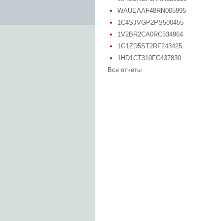
WAUEAAF48RN005995
1C4SJVGP2PS500455
1V2BR2CA0RC534964
1G1ZD5ST2RF243425
1HD1CT310FC437830
Все отчёты