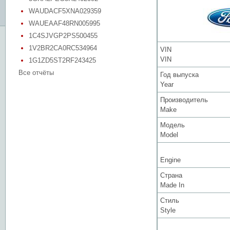
WAUDACF5XNA029359
WAUEAAF48RN005995
1C4SJVGP2PS500455
1V2BR2CA0RC534964
VIN
VIN
1G1ZD5ST2RF243425
Все отчёты
Год выпуска
Year
Производитель
Make
Модель
Model
Engine
Страна
Made In
Стиль
Style