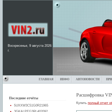
Воскресенье, 9 августа 2026
г.
ГЛАВНАЯ
ИНФО
АВТОНОВОСТИ
ПР
Расшифровка VI
Последние отчёты
Купить
полный отчет о
5UXXW3C51G0R21965
3GKALPEG3RL402092