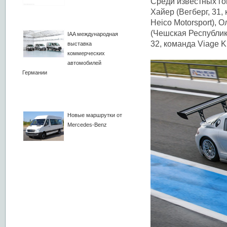
Среди известных го
Хайер (Вегберг, 31,
Heico Motorsport), 
(Чешская Республика
IAA международная
32, команда Viage K
выставка
коммерческих
автомобилей
Германии
Новые маршрутки от
Mercedes-Benz