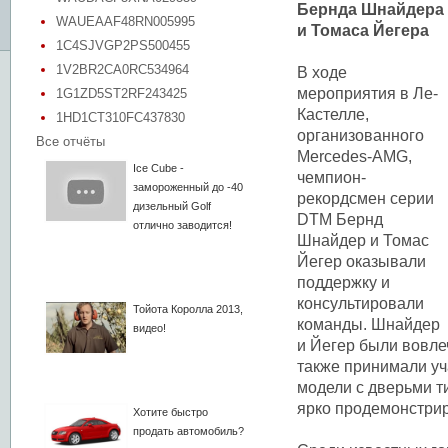
Бернда Шнайдера
WAUEAAF48RN005995
и Томаса Йегера
1C4SJVGP2PS500455
1V2BR2CA0RC534964
В ходе
мероприятия в Ле-
1G1ZD5ST2RF243425
Кастелле,
1HD1CT310FC437830
организованного
Все отчёты
Mercedes-AMG,
Ice Cube -
чемпион-
замороженный до -40
рекордсмен серии
дизельный Golf
DTM Бернд
отлично заводится!
Шнайдер и Томас
Йегер оказывали
поддержку и
консультировали
Тойота Королла 2013,
команды. Шнайдер
видео!
и Йегер были вовле
также принимали уча
модели с дверьми т
ярко продемонстрир
Хотите быстро
продать автомобиль?