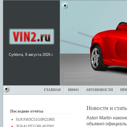
Суббота, 8 августа 2026 г.
ГЛАВНАЯ
ИНФО
АВТОНОВОСТИ
ПР
Новости и стат
Последние отчёты
Aston Martin након
5UXXW3C51G0R21965
объявил официал
3GKALPEG3RL402092