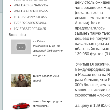
цену столь ожида
WAUDACF5XNA029359
четырехдверки Rap
WAUEAAF48RN005995
(пока только на
1C4SJVGP2PS500455
домашнем рынке в
Англии). Как и
1V2BR2CA0RC534964
предполагалось,
1G1ZD5ST2RF243425
заиметь такую тачк
Все отчёты
дешево не получит
Ice Cube -
начальная цена за
замороженный до -40
«базовый» вариан
дизельный Golf отлично
139 950 фунтов (3 
заводится!
Учитывая различи
международных ры
в России цена на R
Тойота Королла 2013,
раза больше, чем P
видео!
000) больше, чем 
машины никогда не 
скоростные «люксокр
Хотите быстро продать
За цену в 139 950
автомобиль?