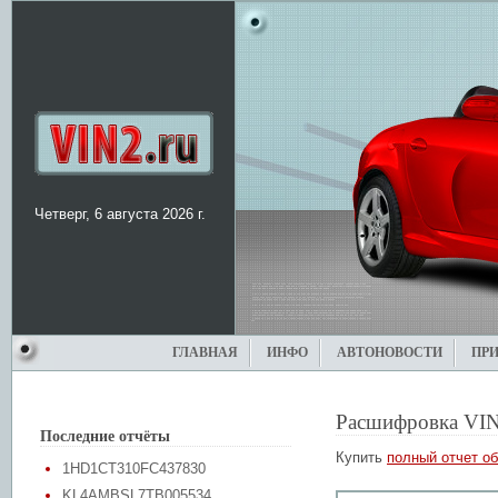
Четверг, 6 августа 2026 г.
ГЛАВНАЯ
ИНФО
АВТОНОВОСТИ
ПР
Расшифровка VIN
Последние отчёты
Купить
полный отчет об
1HD1CT310FC437830
KL4AMBSL7TB005534