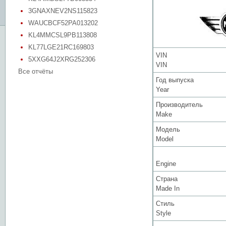
3GNAXNEV2NS115823
WAUCBCF52PA013202
KL4MMCSL9PB113808
KL77LGE21RC169803
VIN
5XXG64J2XRG252306
VIN
Все отчёты
Год выпуска
Year
Производитель
Make
Модель
Model
Engine
Страна
Made In
Стиль
Style