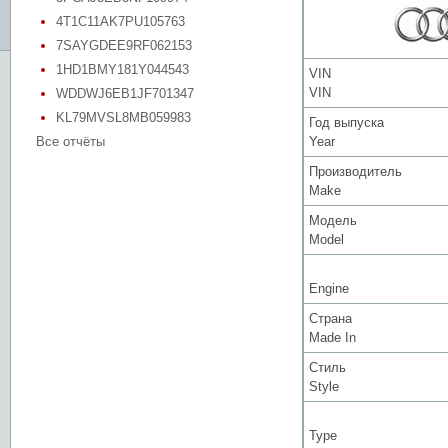
4T1C11AK7PU105763
7SAYGDEE9RF062153
1HD1BMY181Y044543
VIN
VIN
WDDWJ6EB1JF701347
KL79MVSL8MB059983
Год выпуска
Все отчёты
Year
Производитель
Make
Модель
Model
Engine
Страна
Made In
Стиль
Style
Type