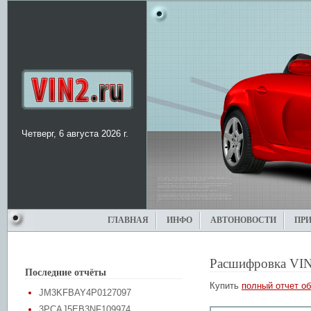
Четверг, 6 августа 2026 г.
ГЛАВНАЯ
ИНФО
АВТОНОВОСТИ
ПР
Расшифровка VIN
Последние отчёты
Купить
полный отчет об
JM3KFBAY4P0127097
3PCAJ5EB3NF109974