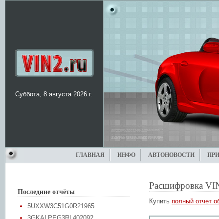
Суббота, 8 августа 2026 г.
ГЛАВНАЯ
ИНФО
АВТОНОВОСТИ
ПР
Расшифровка VI
Последние отчёты
Купить
полный отчет о
5UXXW3C51G0R21965
3GKALPEG3RL402092