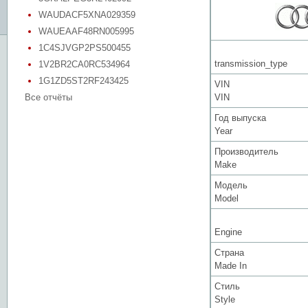
WAUDACF5XNA029359
WAUEAAF48RN005995
1C4SJVGP2PS500455
transmission_type
1V2BR2CA0RC534964
1G1ZD5ST2RF243425
VIN
Все отчёты
VIN
Год выпуска
Year
Производитель
Make
Модель
Model
Engine
Страна
Made In
Стиль
Style