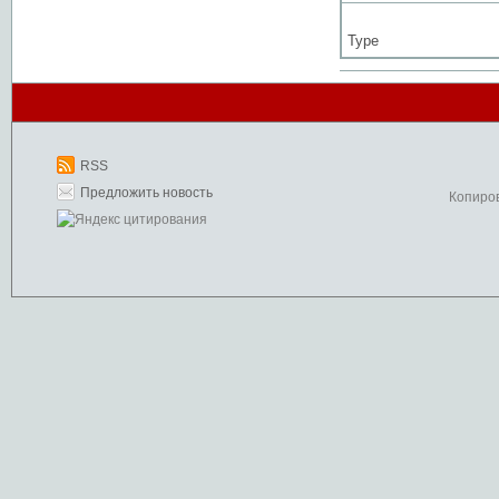
Type
RSS
Предложить новость
Копиро