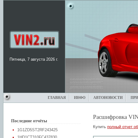
Пятница, 7 августа 2026 г.
ГЛАВНАЯ
ИНФО
АВТОНОВОСТИ
ПР
Расшифровка VIN
Последние отчёты
Купить
полный отчет об
1G1ZD5ST2RF243425
1HD1CT310FC437830