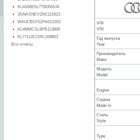
KL4AMBSL7TB005534
3GNAXNEV2NS115823
WAUCBCF52PA013202
VIN
VIN
KL4MMCSL9PB113808
KL77LGE21RC169803
Год выпуска
Все отчёты
Year
Производитель
Make
Модель
Model
Engine
Страна
Made In
Стиль
Style
Type