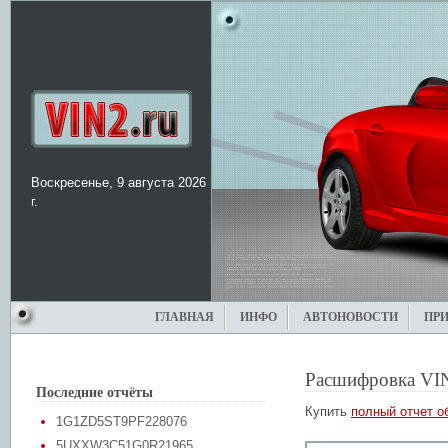
Воскресенье, 9 августа 2026
г.
ГЛАВНАЯ
ИНФО
АВТОНОВОСТИ
ПР
Расшифровка VI
Последние отчёты
Купить
полный отчет о
1G1ZD5ST9PF228076
5UXXW3C51G0R21965