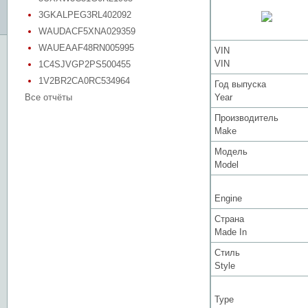
3GKALPEG3RL402092
WAUDACF5XNA029359
WAUEAAF48RN005995
VIN
VIN
1C4SJVGP2PS500455
1V2BR2CA0RC534964
Год выпуска
Все отчёты
Year
Производитель
Make
Модель
Model
Engine
Страна
Made In
Стиль
Style
Type