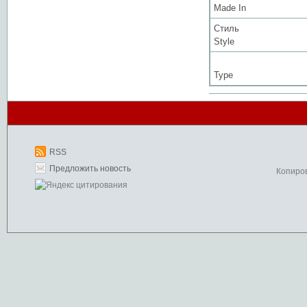
Made In
Стиль
Style
Type
RSS
Предложить новость
Копиро