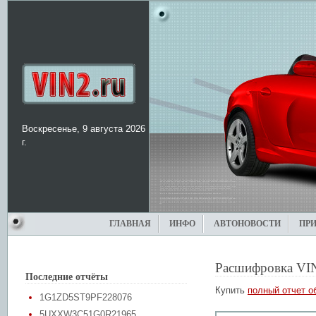
Воскресенье, 9 августа 2026
г.
ГЛАВНАЯ
ИНФО
АВТОНОВОСТИ
ПР
Расшифровка VI
Последние отчёты
Купить
полный отчет о
1G1ZD5ST9PF228076
5UXXW3C51G0R21965