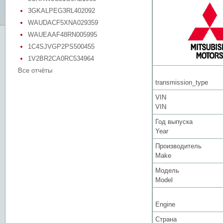
3GKALPEG3RL402092
WAUDACF5XNA029359
WAUEAAF48RN005995
1C4SJVGP2PS500455
1V2BR2CA0RC534964
Все отчёты
transmission_type
VIN
VIN
Год выпуска
Year
Производитель
Make
Модель
Model
Engine
Страна