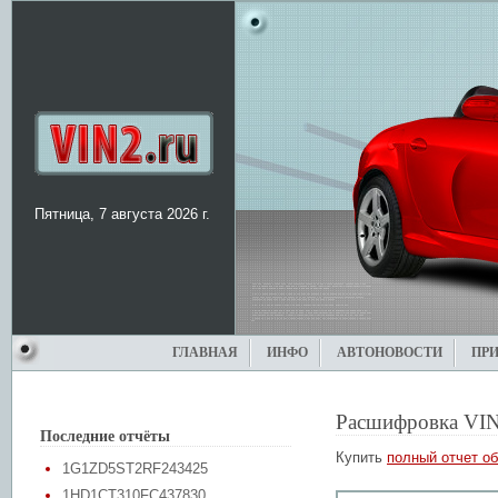
Пятница, 7 августа 2026 г.
ГЛАВНАЯ
ИНФО
АВТОНОВОСТИ
ПР
Расшифровка VIN
Последние отчёты
Купить
полный отчет об
1G1ZD5ST2RF243425
1HD1CT310FC437830