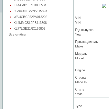
KL4AMBSL7TB005534
3GNAXNEV2NS115823
WAUCBCF52PA013202
VIN
VIN
KL4MMCSL9PB113808
KL77LGE21RC169803
Год выпуска
Все отчёты
Year
Производитель
Make
Модель
Model
Engine
Страна
Made In
Стиль
Style
Type