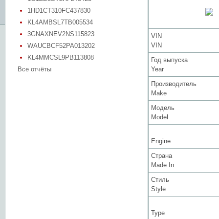
1HD1CT310FC437830
KL4AMBSL7TB005534
3GNAXNEV2NS115823
VIN
VIN
WAUCBCF52PA013202
KL4MMCSL9PB113808
Год выпуска
Все отчёты
Year
Производитель
Make
Модель
Model
Engine
Страна
Made In
Стиль
Style
Type