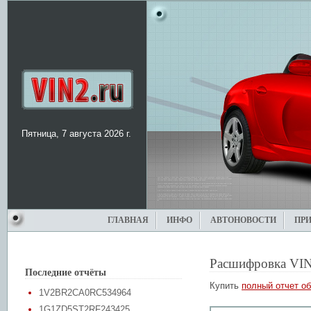
Пятница, 7 августа 2026 г.
ГЛАВНАЯ
ИНФО
АВТОНОВОСТИ
ПР
Расшифровка VIN
Последние отчёты
Купить
полный отчет об
1V2BR2CA0RC534964
1G1ZD5ST2RF243425