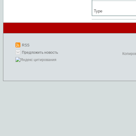
Type
RSS
Предложить новость
Копиро