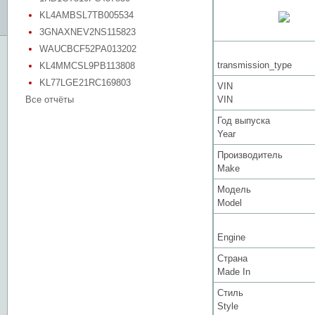
KL4AMBSL7TB005534
3GNAXNEV2NS115823
WAUCBCF52PA013202
transmission_type
KL4MMCSL9PB113808
KL77LGE21RC169803
VIN
Все отчёты
VIN
Год выпуска
Year
Производитель
Make
Модель
Model
Engine
Страна
Made In
Стиль
Style