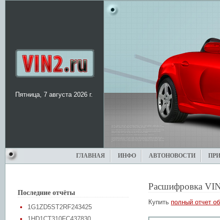
Пятница, 7 августа 2026 г.
ГЛАВНАЯ
ИНФО
АВТОНОВОСТИ
ПР
Расшифровка VIN
Последние отчёты
Купить
полный отчет об
1G1ZD5ST2RF243425
1HD1CT310FC437830