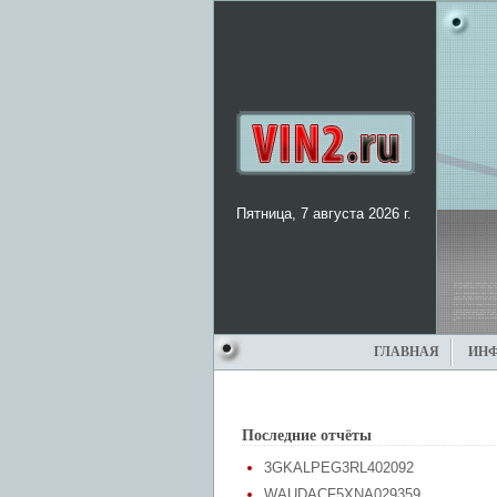
Пятница, 7 августа 2026 г.
ГЛАВНАЯ
ИН
Последние отчёты
3GKALPEG3RL402092
WAUDACF5XNA029359