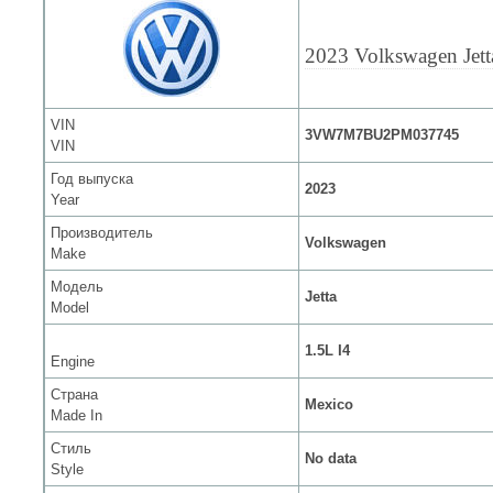
2023 Volkswagen Jett
VIN
3VW7M7BU2PM037745
VIN
Год выпуска
2023
Year
Производитель
Volkswagen
Make
Модель
Jetta
Model
1.5L I4
Engine
Страна
Mexico
Made In
Стиль
No data
Style