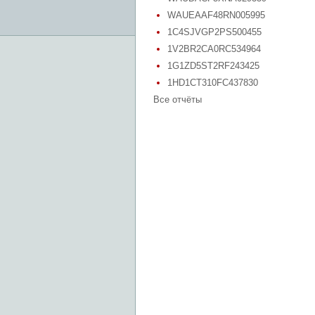
WAUEAAF48RN005995
1C4SJVGP2PS500455
1V2BR2CA0RC534964
1G1ZD5ST2RF243425
1HD1CT310FC437830
Все отчёты