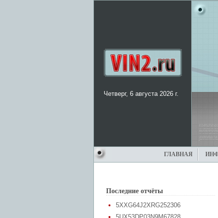
Четверг, 6 августа 2026 г.
ГЛАВНАЯ
ИН
Последние отчёты
5XXG64J2XRG252306
5UX53DP03N9M67828