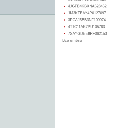
4JGFB4KBXNA628462
JM3KFBAY4P0127097
3PCAJ5EB3NF109974
4T1C11AK7PU105763
7SAYGDEE9RF062153
Все отчёты