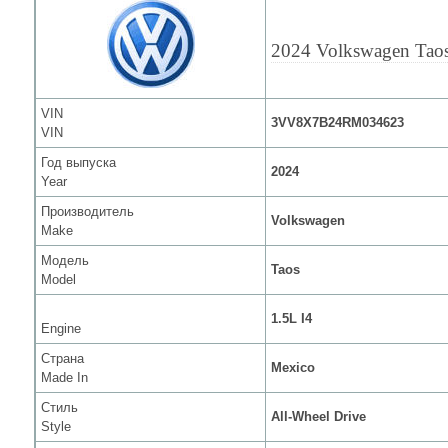
2024 Volkswagen Tao
VIN
3VV8X7B24RM034623
VIN
Год выпуска
2024
Year
Производитель
Volkswagen
Make
Модель
Taos
Model
1.5L I4
Engine
Страна
Mexico
Made In
Стиль
All-Wheel Drive
Style