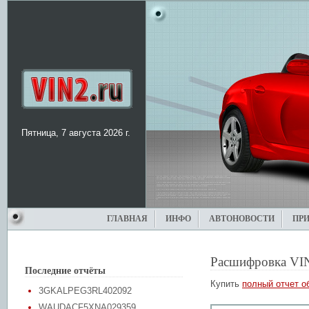
Пятница, 7 августа 2026 г.
ГЛАВНАЯ
ИНФО
АВТОНОВОСТИ
ПР
Расшифровка VI
Последние отчёты
Купить
полный отчет о
3GKALPEG3RL402092
WAUDACF5XNA029359