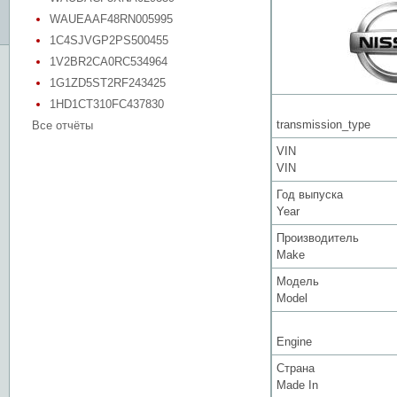
WAUEAAF48RN005995
1C4SJVGP2PS500455
1V2BR2CA0RC534964
1G1ZD5ST2RF243425
1HD1CT310FC437830
transmission_type
Все отчёты
VIN
VIN
Год выпуска
Year
Производитель
Make
Модель
Model
Engine
Страна
Made In