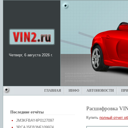
Четверг, 6 августа 2026 г.
ГЛАВНАЯ
ИНФО
АВТОНОВОСТИ
ПР
Расшифровка VIN
Последние отчёты
Купить
полный отчет об
JM3KFBAY4P0127097
3PCAJ5EB3NF109974