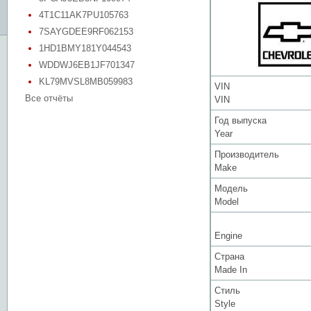
4T1C11AK7PU105763
7SAYGDEE9RF062153
1HD1BMY181Y044543
WDDWJ6EB1JF701347
KL79MVSL8MB059983
VIN
Все отчёты
VIN
Год выпуска
Year
Производитель
Make
Модель
Model
Engine
Страна
Made In
Стиль
Style