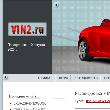
Понедельник, 10 августа
2026 г.
ГЛАВНАЯ
ИНФО
АВТОНОВОСТИ
ПР
Расшифровка VI
Последние отчёты
Купить
полный отчет о
LRBFZSR45ND080055
YV4062JF0S1319602