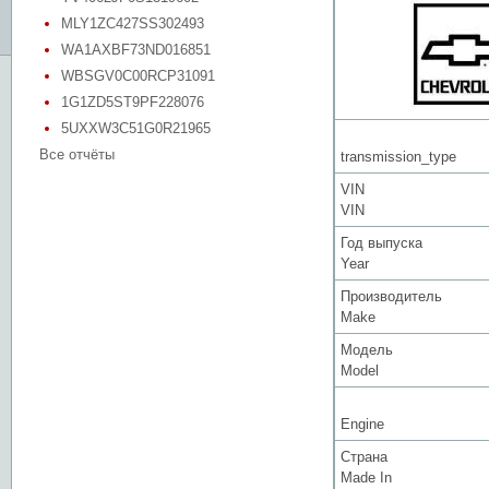
MLY1ZC427SS302493
WA1AXBF73ND016851
WBSGV0C00RCP31091
1G1ZD5ST9PF228076
5UXXW3C51G0R21965
Все отчёты
transmission_type
VIN
VIN
Год выпуска
Year
Производитель
Make
Модель
Model
Engine
Страна
Made In