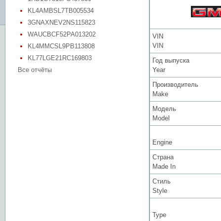
KL4AMBSL7TB005534
3GNAXNEV2NS115823
WAUCBCF52PA013202
VIN
VIN
KL4MMCSL9PB113808
KL77LGE21RC169803
Год выпуска
Все отчёты
Year
Производитель
Make
Модель
Model
Engine
Страна
Made In
Стиль
Style
Type