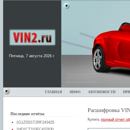
Пятница, 7 августа 2026 г.
ГЛАВНАЯ
ИНФО
АВТОНОВОСТИ
ПР
Расшифровка VIN
Последние отчёты
Купить
полный отчет об
1G1ZD5ST2RF243425
1HD1CT310FC437830