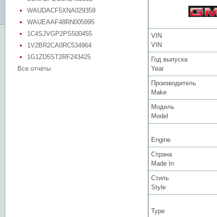
WAUDACF5XNA029359
WAUEAAF48RN005995
1C4SJVGP2PS500455
VIN
VIN
1V2BR2CA0RC534964
1G1ZD5ST2RF243425
Год выпуска
Все отчёты
Year
Производитель
Make
Модель
Model
Engine
Страна
Made In
Стиль
Style
Type