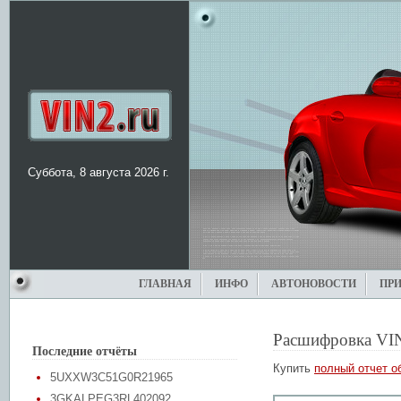
Суббота, 8 августа 2026 г.
ГЛАВНАЯ
ИНФО
АВТОНОВОСТИ
ПР
Расшифровка VI
Последние отчёты
Купить
полный отчет о
5UXXW3C51G0R21965
3GKALPEG3RL402092