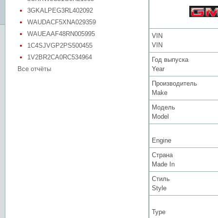
3GKALPEG3RL402092
WAUDACF5XNA029359
WAUEAAF48RN005995
VIN
VIN
1C4SJVGP2PS500455
1V2BR2CA0RC534964
Год выпуска
Все отчёты
Year
Производитель
Make
Модель
Model
Engine
Страна
Made In
Стиль
Style
Type