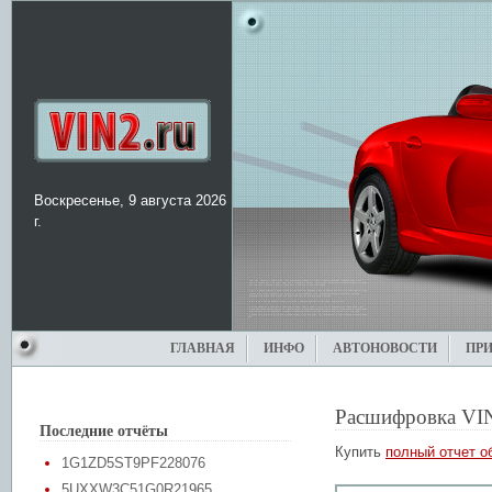
Воскресенье, 9 августа 2026
г.
ГЛАВНАЯ
ИНФО
АВТОНОВОСТИ
ПР
Расшифровка VI
Последние отчёты
Купить
полный отчет о
1G1ZD5ST9PF228076
5UXXW3C51G0R21965