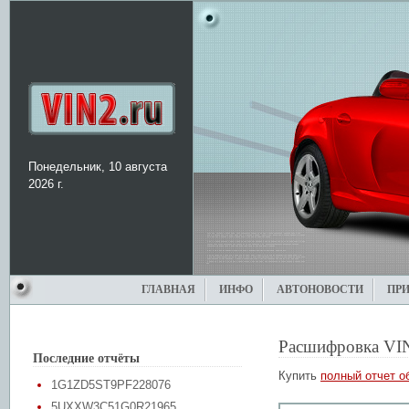
Понедельник, 10 августа
2026 г.
ГЛАВНАЯ
ИНФО
АВТОНОВОСТИ
ПР
Расшифровка VI
Последние отчёты
Купить
полный отчет о
1G1ZD5ST9PF228076
5UXXW3C51G0R21965