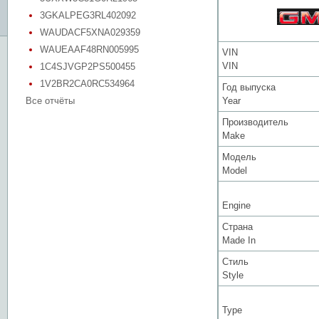
3GKALPEG3RL402092
WAUDACF5XNA029359
WAUEAAF48RN005995
VIN
VIN
1C4SJVGP2PS500455
1V2BR2CA0RC534964
Год выпуска
Все отчёты
Year
Производитель
Make
Модель
Model
Engine
Страна
Made In
Стиль
Style
Type