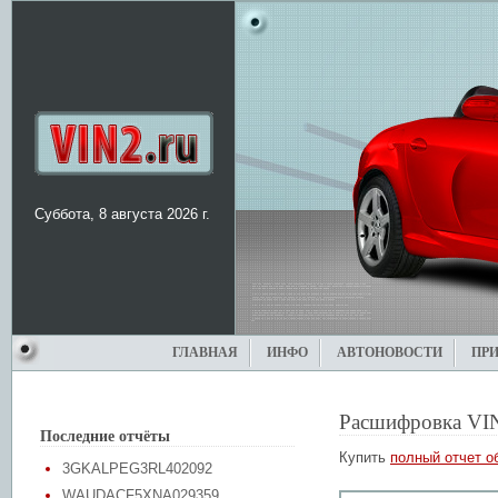
Суббота, 8 августа 2026 г.
ГЛАВНАЯ
ИНФО
АВТОНОВОСТИ
ПР
Расшифровка VI
Последние отчёты
Купить
полный отчет о
3GKALPEG3RL402092
WAUDACF5XNA029359