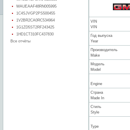
WAUEAAF48RN005995
1C4SJVGP2PS500455
1V2BR2CA0RC534964
VIN
VIN
1G1ZD5ST2RF243425
1HD1CT310FC437830
Год выпуска
Все отчёты
Year
Производитель
Make
Модель
Model
Engine
Страна
Made In
Стиль
Style
Type