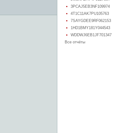
3PCAJ5EB3NF109974
4T1C11AK7PU105763
7SAYGDEE9RF062153
1HD1BMY181Y044543
WDDWJ6EB1JF701347
Все отчёты