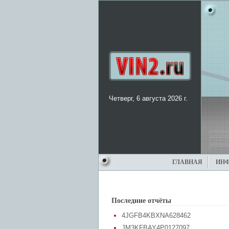
Четверг, 6 августа 2026 г.
ГЛАВНАЯ
ИН
Последние отчёты
4JGFB4KBXNA628462
JM3KFBAY4P0127097