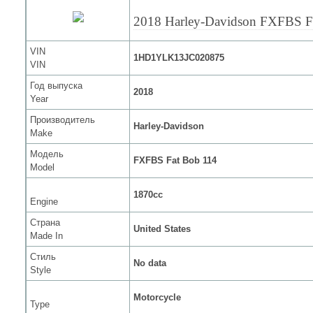
2018 Harley-Davidson FXFBS F
VIN
1HD1YLK13JC020875
VIN
Год выпуска
2018
Year
Производитель
Harley-Davidson
Make
Модель
FXFBS Fat Bob 114
Model
1870cc
Engine
Страна
United States
Made In
Стиль
No data
Style
Motorcycle
Type