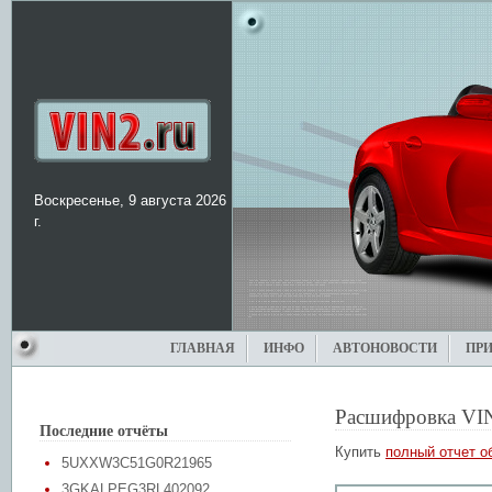
Воскресенье, 9 августа 2026
г.
ГЛАВНАЯ
ИНФО
АВТОНОВОСТИ
ПР
Расшифровка VI
Последние отчёты
Купить
полный отчет о
5UXXW3C51G0R21965
3GKALPEG3RL402092