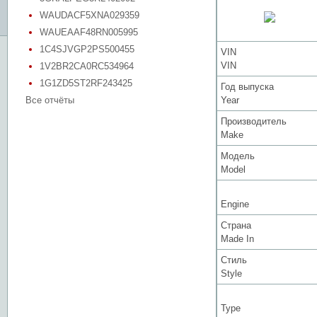
WAUDACF5XNA029359
WAUEAAF48RN005995
1C4SJVGP2PS500455
VIN
VIN
1V2BR2CA0RC534964
1G1ZD5ST2RF243425
Год выпуска
Все отчёты
Year
Производитель
Make
Модель
Model
Engine
Страна
Made In
Стиль
Style
Type