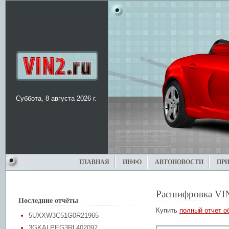
Суббота, 8 августа 2026 г.
ГЛАВНАЯ
ИНФО
АВТОНОВОСТИ
ПР
Расшифровка VI
Последние отчёты
Купить
полный отчет о
5UXXW3C51G0R21965
3GKALPEG3RL402092