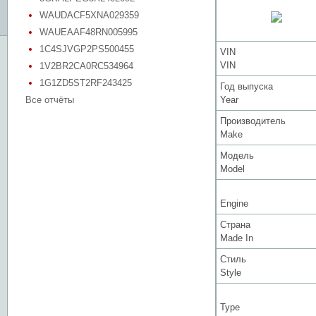
WAUDACF5XNA029359
WAUEAAF48RN005995
1C4SJVGP2PS500455
VIN
VIN
1V2BR2CA0RC534964
1G1ZD5ST2RF243425
Год выпуска
Все отчёты
Year
Производитель
Make
Модель
Model
Engine
Страна
Made In
Стиль
Style
Type