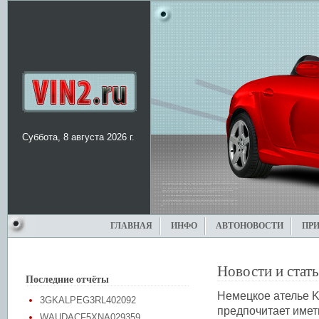
Суббота, 8 августа 2026 г.
ГЛАВНАЯ
ИНФО
АВТОНОВОСТИ
ПР
Новости и стат
Последние отчёты
Немецкое ателье Ki
3GKALPEG3RL402092
предпочитает имет
WAUDACF5XNA029359