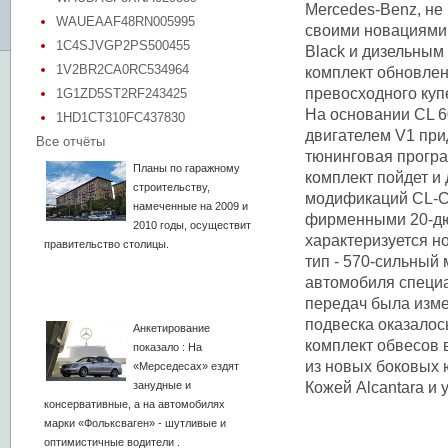
Mercedes-Benz, не
WAUEAAF48RN005995
своими новациями
1C4SJVGP2PS500455
Black и дизельным
1V2BR2CA0RC534964
комплект обновлен
превосходного куп
1G1ZD5ST2RF243425
На основании CL 6
1HD1CT310FC437830
двигателем V1 пр
Все отчёты
тюнинговая прогр
Планы по гаражному
комплект пойдет и
строительству,
модификаций CL-Cl
намеченные на 2009 и
фирменными 20-дю
2010 годы, осуществит
характеризуется н
правительство столицы.
тип - 570-сильный
автомобиля специ
передач была изме
подвеска оказалось
Анкетирование
комплект обвесов 
показало : На
из новых боковых
«Мерседесах» ездят
занудные и
Кожей Alcantara и
консервативные, а на автомобилях
марки «Фольксваген» - шутливые и
оптимистичные водители .