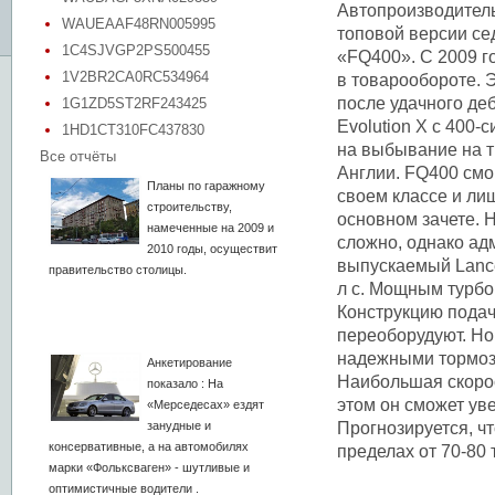
Автопроизводитель
WAUEAAF48RN005995
топовой версии се
1C4SJVGP2PS500455
«FQ400». С 2009 г
1V2BR2CA0RC534964
в товарообороте. 
после удачного де
1G1ZD5ST2RF243425
Evolution X с 400-
1HD1CT310FC437830
на выбывание на т
Все отчёты
Англии. FQ400 смог
Планы по гаражному
своем классе и ли
строительству,
основном зачете. 
намеченные на 2009 и
сложно, однако ад
2010 годы, осуществит
выпускаемый Lance
правительство столицы.
л с. Мощным турбо
Конструкцию подач
переоборудуют. Но
надежными тормоза
Анкетирование
Наибольшая скорост
показало : На
этом он сможет уве
«Мерседесах» ездят
занудные и
Прогнозируется, ч
консервативные, а на автомобилях
пределах от 70-80 
марки «Фольксваген» - шутливые и
оптимистичные водители .