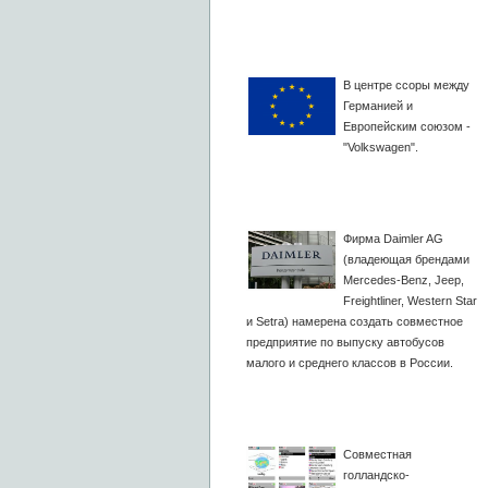
В центре ссоры между
Германией и
Европейским союзом -
"Volkswagen".
Фирма Daimler AG
(владеющая брендами
Mercedes-Benz, Jeep,
Freightliner, Western Star
и Setra) намерена создать совместное
предприятие по выпуску автобусов
малого и среднего классов в России.
Совместная
голландско-