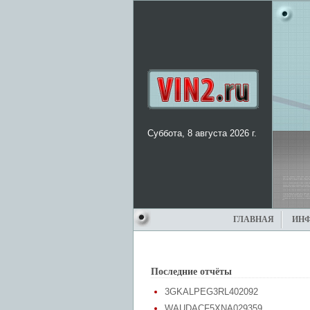
Суббота, 8 августа 2026 г.
ГЛАВНАЯ
ИН
Последние отчёты
3GKALPEG3RL402092
WAUDACF5XNA029359