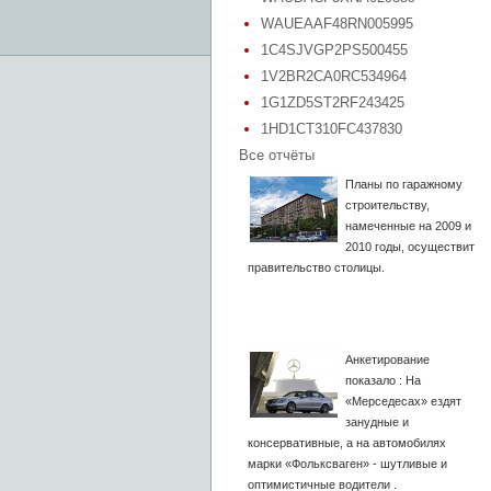
WAUEAAF48RN005995
1C4SJVGP2PS500455
1V2BR2CA0RC534964
1G1ZD5ST2RF243425
1HD1CT310FC437830
Все отчёты
Планы по гаражному
строительству,
намеченные на 2009 и
2010 годы, осуществит
правительство столицы.
Анкетирование
показало : На
«Мерседесах» ездят
занудные и
консервативные, а на автомобилях
марки «Фольксваген» - шутливые и
оптимистичные водители .