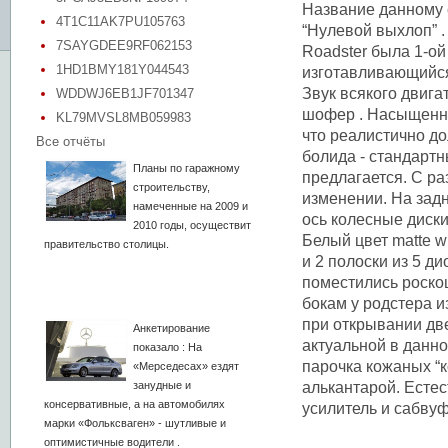
Название данному с
4T1C11AK7PU105763
“Нулевой выхлоп” .
7SAYGDEE9RF062153
Roadster была 1-ой
1HD1BMY181Y044543
изготавливающийся 
Звук всякого двига
WDDWJ6EB1JF701347
шофер . Насыщеннос
KL79MVSL8MB059983
что реалистично до
Все отчёты
болида - стандартн
Планы по гаражному
предлагается. С р
строительству,
изменении. На зад
намеченные на 2009 и
ось колесные диски
2010 годы, осуществит
Белый цвет matte w
правительство столицы.
и 2 полоски из 5 д
поместились роско
бокам у родстера 
при открывании две
Анкетирование
актуальной в данн
показало : На
парочка кожаных “к
«Мерседесах» ездят
занудные и
алькантарой. Есте
консервативные, а на автомобилях
усилитель и сабву
марки «Фольксваген» - шутливые и
оптимистичные водители .