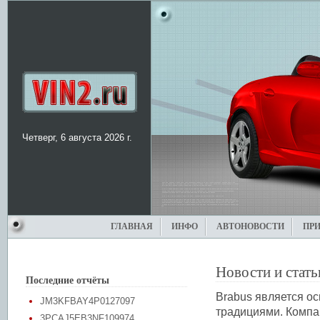
Четверг, 6 августа 2026 г.
ГЛАВНАЯ
ИНФО
АВТОНОВОСТИ
ПР
Новости и стать
Последние отчёты
Brabus является ос
JM3KFBAY4P0127097
традициями. Компан
3PCAJ5EB3NF109974