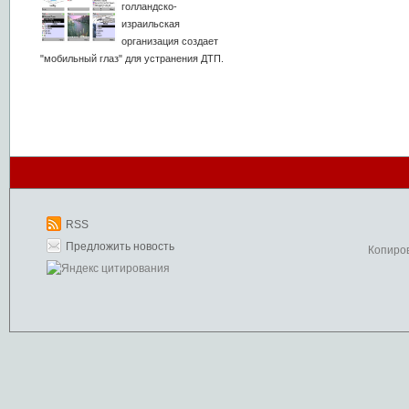
голландско-
израильская
организация создает
"мобильный глаз" для устранения ДТП.
RSS
Предложить новость
Копиро