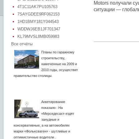
Motors получали су
4T1C11AK7PU105763
ситуации — глобал
7SAYGDEE9RF062153
1HD1BMY181Y044543
WDDWJ6EB1JF701347
KL79MVSL8MB059983
Все отчёты
Планы по гаражному
строительству,
намеченные на 2009 и
2010 годы, осуществит
правительство столицы.
Анкетирование
показало : На
«Мерседесах» ездят
занудные и
консервативные, а на автомобилях
марки «Фольксваген» - шутливые и
оптимистичные водители .