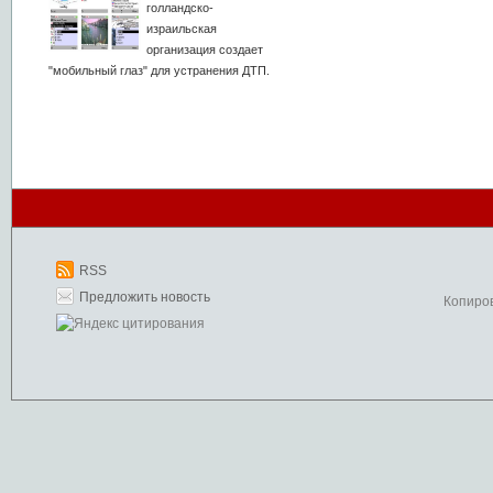
голландско-
израильская
организация создает
"мобильный глаз" для устранения ДТП.
RSS
Предложить новость
Копиро