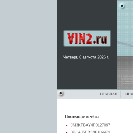
Четверг, 6 августа 2026 г.
ГЛАВНАЯ
ИН
Последние отчёты
JM3KFBAY4P0127097
3PCAJ5EB3NF109974