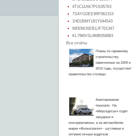
4T1C11AK7PU105763
7SAYGDEE9RF062153
1HD1BMY181Y044543
WDDWJ6EB1JF701347
KL79MVSL8MB059983
Все отчёты
Планы по гаражному
строительству,
намеченные на 2009 и
2010 годы, осуществит
правительство столицы.
Анкетирование
показало : На
«Мерседесах» ездят
занудные и
консервативные, а на автомобилях
марки «Фольксваген» - шутливые и
оптимистичные водители .