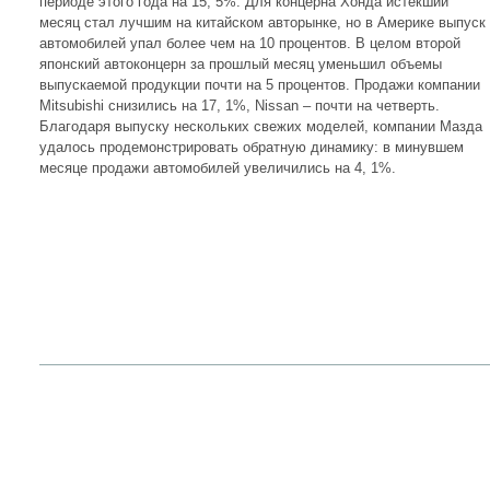
периоде этого года на 15, 5%. Для концерна Хонда истекший
месяц стал лучшим на китайском авторынке, но в Америке выпуск
автомобилей упал более чем на 10 процентов. В целом второй
японский автоконцерн за прошлый месяц уменьшил объемы
выпускаемой продукции почти на 5 процентов. Продажи компании
Mitsubishi снизились на 17, 1%, Nissan – почти на четверть.
Благодаря выпуску нескольких свежих моделей, компании Мазда
удалось продемонстрировать обратную динамику: в минувшем
месяце продажи автомобилей увеличились на 4, 1%.