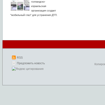
голландско-
израильская
организация создает
"мобильный глаз" для устранения ДТП.
RSS
Предложить новость
Копиро