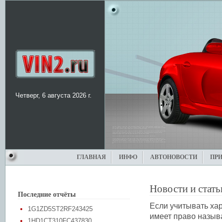
Четверг, 6 августа 2026 г.
ГЛАВНАЯ
ИНФО
АВТОНОВОСТИ
ПР
Новости и стать
Последние отчёты
Если учитывать ха
1G1ZD5ST2RF243425
имеет право назыв
1HD1CT310FC437830