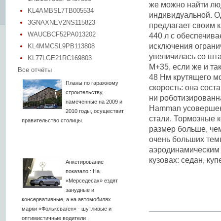
же можно найти лю
KL4AMBSL7TB005534
индивидуальной. 
3GNAXNEV2NS115823
предлагает своим 
WAUCBCF52PA013202
440 л с обеспечива
исключения ограни
KL4MMCSL9PB113808
увеличилась со шта
KL77LGE21RC169803
М+35, если же и та
Все отчёты
48 Нм крутящего м
Планы по гаражному
скорость: она сост
строительству,
ни роботизированн
намеченные на 2009 и
Hamman усовершенс
2010 годы, осуществит
стали. Тормозные 
правительство столицы.
размер больше, че
очень больших тем
аэродинамическим 
кузовах: седан, куп
Анкетирование
показало : На
«Мерседесах» ездят
занудные и
консервативные, а на автомобилях
марки «Фольксваген» - шутливые и
оптимистичные водители .