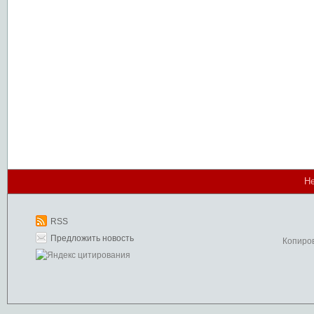
Не
RSS
Предложить новость
Копиро