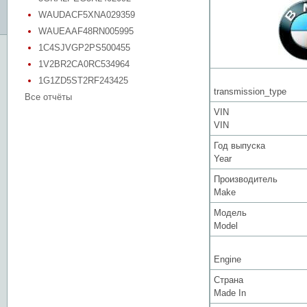
WAUDACF5XNA029359
WAUEAAF48RN005995
1C4SJVGP2PS500455
1V2BR2CA0RC534964
1G1ZD5ST2RF243425
transmission_type
Все отчёты
VIN
VIN
Год выпуска
Year
Производитель
Make
Модель
Model
Engine
Страна
Made In