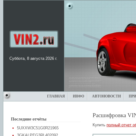
Суббота, 8 августа 2026 г.
ГЛАВНАЯ
ИНФО
АВТОНОВОСТИ
ПР
Расшифровка VI
Последние отчёты
Купить
полный отчет о
5UXXW3C51G0R21965
3GKALPEG3RL402092