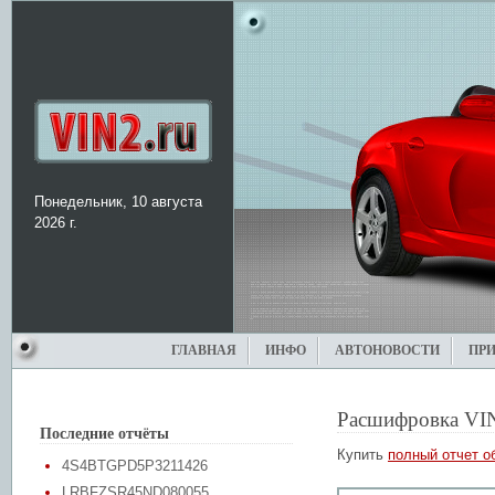
Понедельник, 10 августа
2026 г.
ГЛАВНАЯ
ИНФО
АВТОНОВОСТИ
ПР
Расшифровка VI
Последние отчёты
Купить
полный отчет о
4S4BTGPD5P3211426
LRBFZSR45ND080055