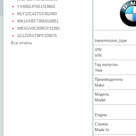
YV4062JF0S1319602
MLY1ZC427SS302493
WA1AXBF73ND016851
WBSGV0C00RCP31091
1G1ZD5ST9PF228076
transmission_type
Все отчёты
VIN
VIN
Год выпуска
Year
Производитель
Make
Модель
Model
Engine
Страна
Made In