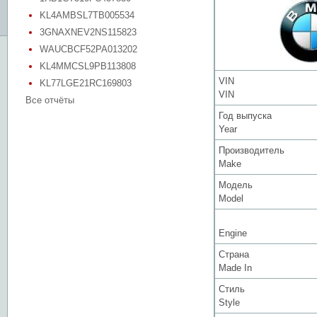
KL4AMBSL7TB005534
3GNAXNEV2NS115823
WAUCBCF52PA013202
KL4MMCSL9PB113808
VIN
KL77LGE21RC169803
VIN
Все отчёты
Год выпуска
Year
Производитель
Make
Модель
Model
Engine
Страна
Made In
Стиль
Style