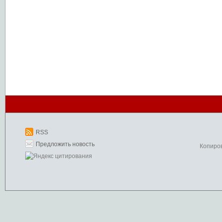
RSS
Предложить новость
Копиро