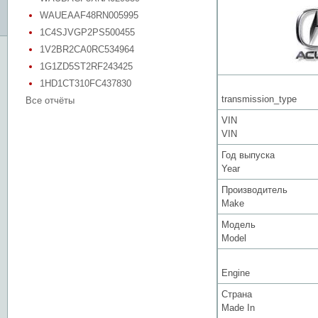
WAUEAAF48RN005995
1C4SJVGP2PS500455
1V2BR2CA0RC534964
1G1ZD5ST2RF243425
1HD1CT310FC437830
transmission_type
Все отчёты
VIN
VIN
Год выпуска
Year
Производитель
Make
Модель
Model
Engine
Страна
Made In