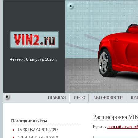
Четверг, 6 августа 2026 г.
ГЛАВНАЯ
ИНФО
АВТОНОВОСТИ
ПР
Расшифровка VIN
Последние отчёты
Купить
полный отчет об
JM3KFBAY4P0127097
3PCAJ5EB3NF109974