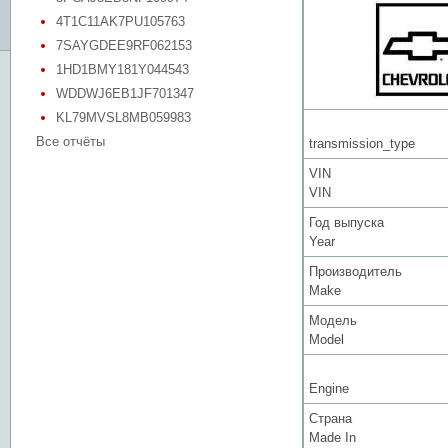
4T1C11AK7PU105763
7SAYGDEE9RF062153
1HD1BMY181Y044543
WDDWJ6EB1JF701347
KL79MVSL8MB059983
Все отчёты
transmission_type
VIN
VIN
Год выпуска
Year
Производитель
Make
Модель
Model
Engine
Страна
Made In