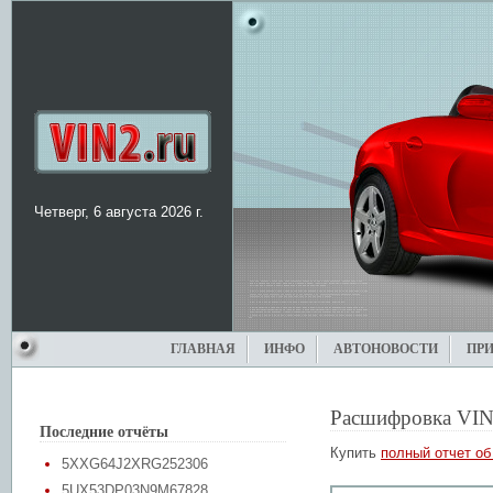
Четверг, 6 августа 2026 г.
ГЛАВНАЯ
ИНФО
АВТОНОВОСТИ
ПР
Расшифровка VIN
Последние отчёты
Купить
полный отчет об
5XXG64J2XRG252306
5UX53DP03N9M67828