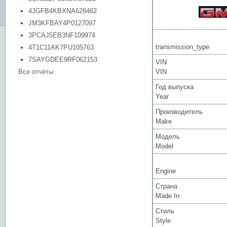
4JGFB4KBXNA628462
JM3KFBAY4P0127097
3PCAJ5EB3NF109974
transmission_type
4T1C11AK7PU105763
7SAYGDEE9RF062153
VIN
Все отчёты
VIN
Год выпуска
Year
Производитель
Make
Модель
Model
Engine
Страна
Made In
Стиль
Style