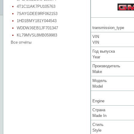
4T1C11AK7PU105763
7SAYGDEE9RF062153
1HD1BMY181Y044543
transmission_type
WDDWJ6EB1JF701347
KL79MVSL8MB059983
VIN
Все отчёты
VIN
Год выпуска
Year
Производитель
Make
Модель
Model
Engine
Страна
Made In
Стиль
Style