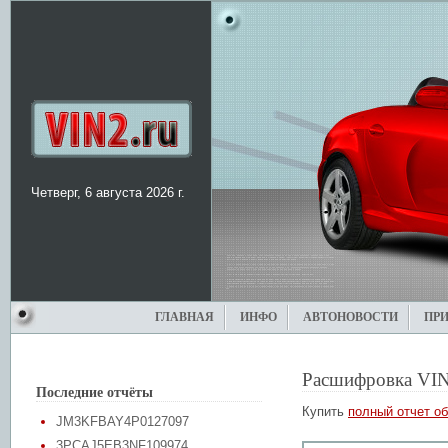
Четверг, 6 августа 2026 г.
ГЛАВНАЯ
ИНФО
АВТОНОВОСТИ
ПР
Расшифровка VIN
Последние отчёты
Купить
полный отчет об
JM3KFBAY4P0127097
3PCAJ5EB3NF109974