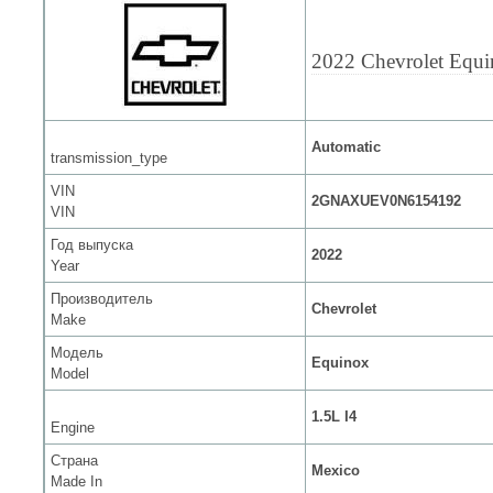
2022 Chevrolet Equ
Automatic
transmission_type
VIN
2GNAXUEV0N6154192
VIN
Год выпуска
2022
Year
Производитель
Chevrolet
Make
Модель
Equinox
Model
1.5L I4
Engine
Страна
Mexico
Made In