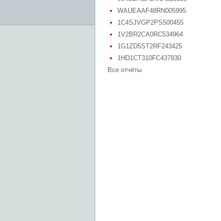
WAUEAAF48RN005995
1C4SJVGP2PS500455
1V2BR2CA0RC534964
1G1ZD5ST2RF243425
1HD1CT310FC437830
Все отчёты