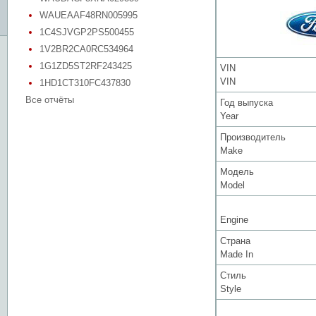
WAUEAAF48RN005995
1C4SJVGP2PS500455
1V2BR2CA0RC534964
1G1ZD5ST2RF243425
VIN
VIN
1HD1CT310FC437830
Все отчёты
Год выпуска
Year
Производитель
Make
Модель
Model
Engine
Страна
Made In
Стиль
Style