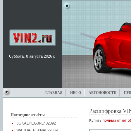
Суббота, 8 августа 2026 г.
ГЛАВНАЯ
ИНФО
АВТОНОВОСТИ
ПР
Расшифровка VI
Последние отчёты
Купить
полный отчет о
3GKALPEG3RL402092
WAUDACF5XNA029359