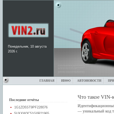
Понедельник, 10 августа
2026 г.
ГЛАВНАЯ
ИНФО
АВТОНОВОСТИ
ПР
Что такое VIN-
Последние отчёты
Идентификационный 
1G1ZD5ST9PF228076
— уникальный код тр
5UXXW3C51G0R21965