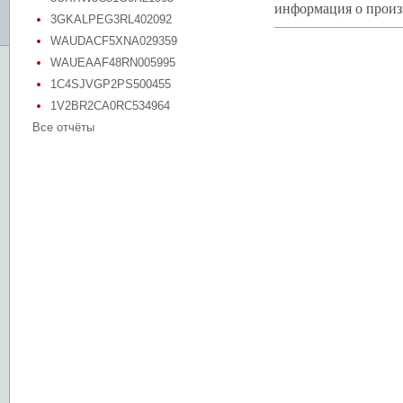
информация о произв
3GKALPEG3RL402092
WAUDACF5XNA029359
WAUEAAF48RN005995
1C4SJVGP2PS500455
1V2BR2CA0RC534964
Все отчёты